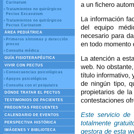
Carinatum
a un fichero auto
Tratamientos no quirúrgicos
Pectus Excavatum
La información fa
Tratamientos no quirúrgicos
Pectus Carinatum
del equipo médi
ÁREA PEDIÁTRICA
necesario para da
Primeros síntomas y detección
en todo momento c
precoz
Consulta médica
La atención a esta
GUÍA FISIOTERAPÉUTICA
VIVIR CON PECTUS
web. No obstante, 
Consecuencias psicológicas
título informativo
Apoyos psicológicos
de ningún tipo, q
Consulta con el psiquiatra
propietarios de la
DÓNDE TRATAR EL PECTUS
contestaciones ofr
TESTIMONIOS DE PACIENTES
PREGUNTAS FRECUENTES
Este servicio de 
CALENDARIO DE EVENTOS
totalmente gratui
PERSPECTIVA HISTÓRICA
IMÁGENES Y BIBLIOTECA
gestora de esta w