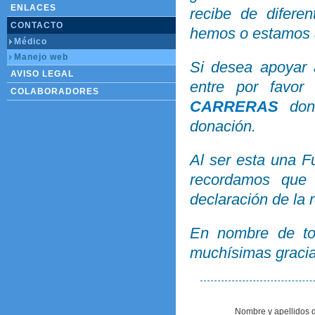
ENLACES
recibe de difere
CONTACTO
hemos o estamos 
Médico
Manejo web
Si desea apoyar a
AVISO LEGAL
entre por favo
COLABORADORES
CARRERAS
dond
donación.
Al ser esta una F
recordamos que
declaración de la 
En nombre de to
muchísimas gracia
Nombre y apellidos de