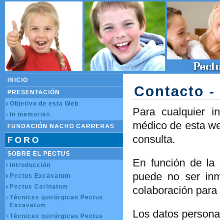
INICIO
Contacto -
PRESENTACIÓN
Objetivo de esta Web
Para cualquier i
In memorian
médico de esta web
FUNDACIÓN NACHO CARRERAS
consulta.
FORO
SOBRE EL PECTUS
En función de la 
Introducción
puede no ser in
Pectus Excavatum
Pectus Carinatum
colaboración para
Técnicas quirúrgicas Pectus
Excavatum
Los datos personal
Técnicas quirúrgicas Pectus