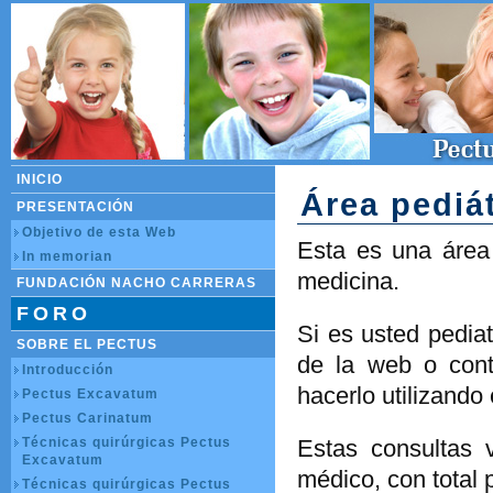
INICIO
Área pediá
PRESENTACIÓN
Objetivo de esta Web
Esta es una área 
In memorian
medicina.
FUNDACIÓN NACHO CARRERAS
FORO
Si es usted pedia
SOBRE EL PECTUS
de la web o cont
Introducción
hacerlo utilizando 
Pectus Excavatum
Pectus Carinatum
Técnicas quirúrgicas Pectus
Estas consultas v
Excavatum
médico, con total 
Técnicas quirúrgicas Pectus