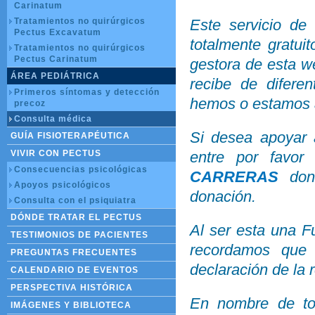
Carinatum
Tratamientos no quirúrgicos
Este servicio de 
Pectus Excavatum
totalmente gratui
Tratamientos no quirúrgicos
Pectus Carinatum
gestora de esta w
ÁREA PEDIÁTRICA
recibe de difere
Primeros síntomas y detección
hemos o estamos 
precoz
Consulta médica
Si desea apoyar a
GUÍA FISIOTERAPÉUTICA
VIVIR CON PECTUS
entre por favo
Consecuencias psicológicas
CARRERAS
dond
Apoyos psicológicos
donación.
Consulta con el psiquiatra
DÓNDE TRATAR EL PECTUS
Al ser esta una F
TESTIMONIOS DE PACIENTES
recordamos que
PREGUNTAS FRECUENTES
declaración de la 
CALENDARIO DE EVENTOS
PERSPECTIVA HISTÓRICA
En nombre de to
IMÁGENES Y BIBLIOTECA